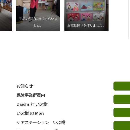
手品の慰問に来てもらいま
した。
お雛様飾りを作りました。
お知らせ
保険事業所案内
Daichi と いぶ樹
いぶ樹 の Mori
ケアステーション いぶ樹