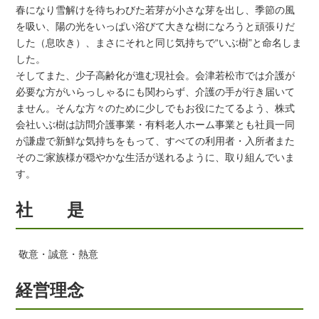
春になり雪解けを待ちわびた若芽が小さな芽を出し、季節の風
を吸い、陽の光をいっぱい浴びて大きな樹になろうと頑張りだ
した（息吹き）、まさにそれと同じ気持ちで“いぶ樹”と命名しま
した。
そしてまた、少子高齢化が進む現社会。会津若松市では介護が
必要な方がいらっしゃるにも関わらず、介護の手が行き届いて
ません。そんな方々のために少しでもお役にたてるよう、株式
会社いぶ樹は訪問介護事業・有料老人ホーム事業とも社員一同
が謙虚で新鮮な気持ちをもって、すべての利用者・入所者また
そのご家族様が穏やかな生活が送れるように、取り組んでいま
す。
社 是
敬意・誠意・熱意
経営理念